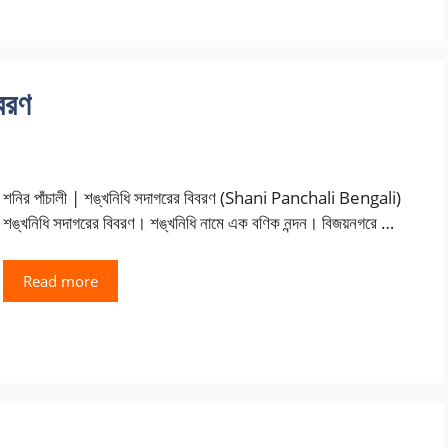
িবরণ
শনির পাঁচালী | শঙ্খনিধি সদাগরের বিবরণ (Shani Panchali Bengali)
শঙ্খনিধি সদাগরের বিবরণ। শঙ্খনিধি নামে এক বণিক নন্দন। বিজয়নগরে …
Read more