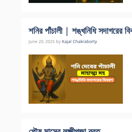
শনির পাঁচালী | শঙ্খনিধি সদাগরের ব
June 20, 2025
by
Kajal Chakraborty
পৌষ মাসের লক্ষ্মীপূজা ব্রত