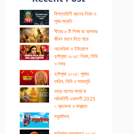
বিপত্তারিণী ব্রতের নিয়ম ও
পূজা-পদ্ধতি
গীতার ৫ টি শিক্ষা যা আপনার
জীবন বদলে দিতে পারে
আমেরিকা ও ইউরোপে
দুর্গাপূজা ২০২৫: নিয়ম, তিথি
ও সময়
দুর্গাপূজা ২০২৫: পূজার
তারিখ, তিথি ও সময়সূচি
ভাদ্র মাসের পার্শ্ব বা
পরিবর্তিনী একাদশী 2025
– ব্রতকথা ও মাহাত্ম্য
মধুরাষ্টকম্
পূর্ণগ্রাস চন্দ্রগ্রহণ ২০২৫: