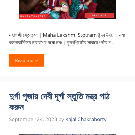
মহালক্ষ্মী স্তোত্রম | Maha Lakshmi Stotram ইন্দ্ৰ উৰাচ ॥ নমঃ
কমলাবাসিন্যৈ নারায়ণ্যৈ নমো নমঃ। কৃষ্ণপ্রিয়ায়ৈ সারায়ৈ পদ্ময়ৈ চ …
Read more
দুর্গা পূজায় দেবী দূর্গা স্তুতি মন্ত্র পাঠ
করুন
September 24, 2023
by
Kajal Chakraborty