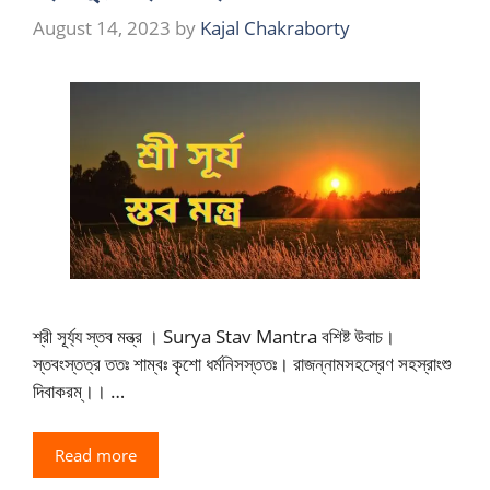
August 14, 2023
by
Kajal Chakraborty
শ্রী সূৰ্য্য স্তব মন্ত্র । Surya Stav Mantra বশিষ্ট উবাচ।
স্তবংস্তত্র ততঃ শাম্বঃ কৃশো ধৰ্মনিসস্ততঃ। রাজন্নামসহস্রেণ সহস্রাংশু
দিবাকরম্।। …
Read more