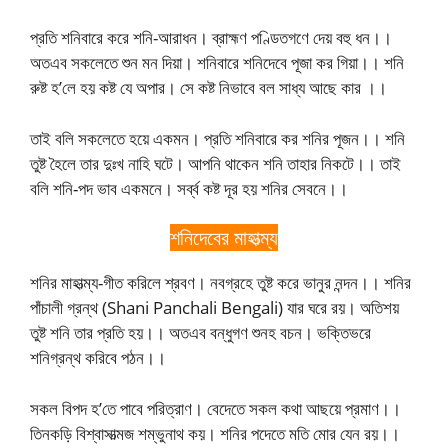
প্রতি শনিবারে করে শনি-আরাধন। ব্রাহ্মণ পণ্ডিতগণে দেয় বহু ধন।।
অতএব সকলেতে শুন মন দিয়া। শনিবারে শনিদেবে পূজা কর গিয়া।। শনি
রুষ্ট হ’লে হয় কষ্ট যে অপার। সে কষ্ট নিভাবে বল সাধ্য আছে কার ।।
তাই বলি সকলেতে হয়ে একমন। প্রতি শনিবারে কর শনির পূজন।। শনি
তুষ্ট হৈলে তার দুঃখ নাহি ঘটে। আপনি থাকেন শনি তাহার নিকটে।। তাই
বলি শনি-পদ ভাব একমনে। সর্ব্ব কষ্ট দূর হয় শনির সেবনে।।
শনিদেবের মাহাত্ম্য
শনির মাহাত্ম্য-গীত করিলে শ্রবণ। নবগ্রহে তুষ্ট করে ভানুর নন্দন।। শনির
পাঁচালী গ্রন্থ (Shani Panchali Bengali) যার ঘরে রয়। অতিশয়
তুষ্ট শনি তার প্রতি হয়।। অতএব বন্ধুগণ শুনহ বচন। ভক্তিভরে
শনিগ্রন্থ করিবে পঠন।।
সকল বিপদ হ’তে পাবে পরিত্রাণ। বেদেতে সকল কথা আছয়ে প্রমাণ।।
তিনকড়ি বিশ্বাসাত্মজ শম্ভুনাথ কয়। শনির পদেতে মতি মোর যেন রয়।।