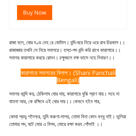
Buy Now
রাজা বলে, ঘোর দণ্ড দেহ রে কোটাল। বন্দি-ঘরে নিয়ে ওরে রাখ চিরকাল।।
রাজাজ্ঞায় তখনি সে নিয়ে সদাগরে। হস্ত-পদ বন্দি করি রাখে কারাগারে।।
সদাগর কারাগারে করয়ে রোদন। চক্ষুজলে বক্ষ ভাসে নহে নিবারণ।।
কারাগারে সদাগরের বিলাপ। (Shani Panchali
Bengali)
সদাগর কান্দি কয়, ঠেকিলাম ঘোর দায়, কারাগারে বুঝি প্রাণ যায়। সহে না
যাতনা আর, কে রক্ষিবে এই ঘোর দায়।। কেমনে হইব পার,
কোথা প্রভু শনৈশ্চর, তুমি করুণা-সাগর, তোমা বিনা কোন বন্ধু নাই। ভুলিয়া
তোমার পদ, ঘটে মোর এ বিপদ, মোরে রক্ষা করহ গোঁসাই ।।