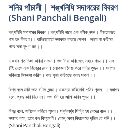
শনির পাঁচালী | শঙ্খনিধি সদাগরের বিবরণ
(Shani Panchali Bengali)
শঙ্খনিধি সদাগরের বিবরণ। শঙ্খনিধি নামে এক বণিক নন্দন। বিজয়নগরে
ধাম শুন বিবরণ।। বাণিজ্যেতে সদাকাল করয়ে ক্ষেপণ। লভ্য না করিতে
পারে সদা ক্ষুণ্ণ মন।।
একবার শত ডিঙ্গা করিয়া সাজন। গঙ্গা দিয়া করিতেছে সহরে গমন।। এক
ঠাঁই দেখে এক বিপ্রের নন্দন। লোকজন লৈয়া করে শনির পূজন।। সদাগর
সবিনয়ে জিজ্ঞাসা করিল। কার পূজা করিতেছ বলহ সকল।।
বিপ্র বলে নাহি জান বণিক নন্দন। একমনে করিতেছি শনির পূজন।। সদাগর
বলে, প্রভু করি নিবেদন। শুভ যদি হয় আমি করিব পূজন।।
বিপ্র বলে, শনিদেব করিলে পূজন। সর্ব্বকার্য্য সিদ্ধি হয় বেদের বচন।।
সদাগর বলে, তবে কহ বিপ্রমণি। কোন্ কোন্ বিধানেতে পূজিব হে শনি।।
(Shani Panchali Bengali)