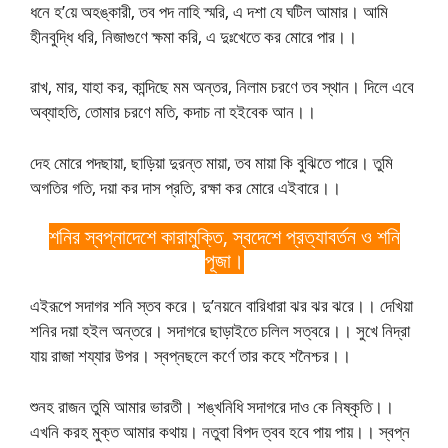
ধনে হ’য়ে অহঙ্কারী, তব পদ নাহি স্মরি, এ দশা যে ঘটিল আমার। আমি
হীনবুদ্ধি ধরি, নিজাগুণে ক্ষমা করি, এ দুঃখেতে কর মোরে পার।।
রাখ, মার, যাহা কর, কান্দিছে মম অন্তর, নিলাম চরণে তব স্থান। দিলে এবে
অব্যাহতি, তোমার চরণে মতি, কদাচ না হইবেক আন।।
দেহ মোরে পদছায়া, ছাড়িয়া দুরন্ত মায়া, তব মায়া কি বুঝিতে পারে। তুমি
অগতির গতি, দয়া কর দাস প্রতি, রক্ষা কর মোরে এইবারে।।
শনির স্বপ্নাদেশে কারামুক্তি, স্বদেশে প্রত্যাবর্তন ও শনি
পূজা।
এইরূপে সদাগর শনি স্তব করে। দু’নয়নে বারিধারা ঝর ঝর ঝরে।। দেখিয়া
শনির দয়া হইল অন্তরে। সদাগরে ছাড়াইতে চলিল সত্বরে।। সুখে নিদ্রা
যায় রাজা শয্যার উপর। স্বপ্নছলে কর্ণে তার কহে শনৈশ্চর।।
শুনহ রাজন তুমি আমার ভারতী। শঙ্খনিধি সদাগরে দাও কে নিষ্কৃতি।।
এখনি করহ মুক্ত আমার কথায়। নতুবা বিপদ ত্বব হবে পায় পায়।। স্বপ্ন