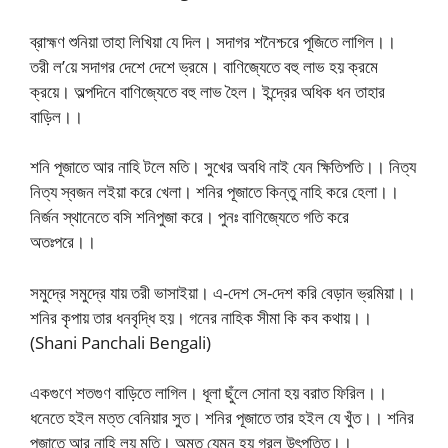
ব্রাহ্মণ শুনিয়া তাহা লিখিয়া যে দিল। সদাগর শনৈশ্চরে পূজিতে লাগিল।।
তরী ল’য়ে সদাগর দেশে দেশে ভ্রমে। বাণিজ্যেতে বহু লাভ হয় ক্রমে
ক্রয়ে। অল্পদিনে বাণিজ্যেতে বহু লাভ হৈল। ইন্দ্রের অধিক ধন তাহার
বাড়িল।।
শনি পূজাতে আর নাহি টলে মতি। সুখের অবধি নাই যেন ক্ষিতিপতি।। নিত্য
নিত্য স্বজন লইয়া করে খেলা। শনির পূজাতে কিন্তু নাহি করে হেলা।।
নির্জন স্থানেতে বসি শনিপুজা করে। পুনঃ বাণিজ্যেতে গতি করে
অতঃপরে।।
সমুদ্রে সমুদ্রে যায় তরী ভাসাইয়া। এ-দেশ সে-দেশ করি বেড়ান ভ্রমিয়া।।
শনির কৃপায় তার ধনবৃদ্ধি হয়। গনের নাহিক সীমা কি কব কথায়।।
(Shani Panchali Bengali)
একগুণে শতগুণ বাড়িতে লাগিল। ধূলা ছুঁলে সোনা হয় বরাত ফিরিল।।
ধনেতে হইল মত্ত বেনিয়ার সুত। শনির পূজাতে তার হইল যে খুঁত।। শনির
পূজাতে আর নাহি লয় মতি। অমৃত যেমন হয় গরল উৎপত্তি।।