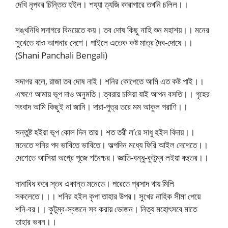
দেখি নৃপবর চিন্তিত হইল। শয্যা ত্যজি কারাগারে তখনি চলিল।।
শঙ্খনিধি সদাগরে বিনয়েতে কয়। তব দোষ কিছু নাহি শুন মহাশয়।। মনের
সুখেতে যাও আপনার দেশে। পাইলে এতেক কষ্ট মাত্র দৈব-দোষে।।
(Shani Panchali Bengali)
সদাগর বলে, রাজা তব দোষ নাই। শনির কোপেতে আমি এত কষ্ট পাই।।
এক্ষণে আমায় ভূপ দাও অনুমতি। ত্বরায় চলিয়া যাই আপন বসতি।। গৃহের
সংবাদ আমি কিছুই না জানি। দারা-পুত্র তরে মম আকুল পরাণি।।
সন্তুষ্ট হইয়া ভূপ কোল দিল তায়। শত তরী ল’য়ে সাধু হইল বিদায়।।
মনেতে শনির পদ ভাবিতে ভাবিতে। অল্পদিন মধ্যে ফিরি আইল দেশেতে।।
দেশেতে আসিয়া অগ্রে পূজে শনৈশ্চর। জ্ঞাতি-বন্ধু-কুটুম্ব লইয়া বহুতর।।
নানাবিধ করে স্তব একান্ত মনেতে। পরেতে প্রসাদ খায় মিলি
সকলেতে।।। শনির হইল কৃপা তাহার উপর। সুখের নাহিক সীমা পেয়ে
শনি-বর।। কুটুম্ব-স্বজনে সব করায় ভোজন। নিত্য মহোৎসবে মাতে
তাহার ভবন।।