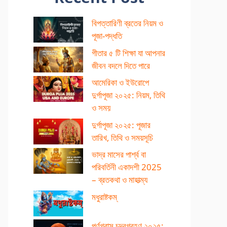
বিপত্তারিণী ব্রতের নিয়ম ও
পূজা-পদ্ধতি
গীতার ৫ টি শিক্ষা যা আপনার
জীবন বদলে দিতে পারে
আমেরিকা ও ইউরোপে
দুর্গাপূজা ২০২৫: নিয়ম, তিথি
ও সময়
দুর্গাপূজা ২০২৫: পূজার
তারিখ, তিথি ও সময়সূচি
ভাদ্র মাসের পার্শ্ব বা
পরিবর্তিনী একাদশী 2025
– ব্রতকথা ও মাহাত্ম্য
মধুরাষ্টকম্
পূর্ণগ্রাস চন্দ্রগ্রহণ ২০২৫: