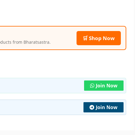
🛒 Shop Now
roducts from Bharatsastra.
Join Now
Join Now