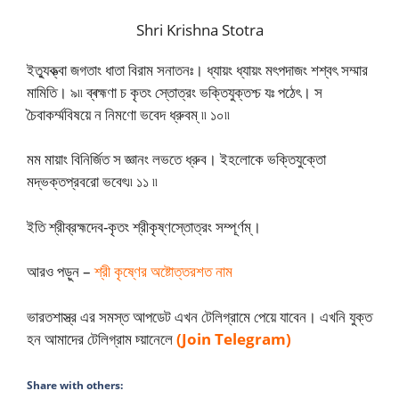
Shri Krishna Stotra
ইত্যুক্ত্বা জগতাং ধাতা বিরাম সনাতনঃ। ধ্যায়ং ধ্যায়ং মৎপদাজং শশ্বৎ সম্মার
মামিতি। ৯৷৷ ব্ৰহ্মণা চ কৃতং স্তোত্রং ভক্তিযুক্তশ্চ যঃ পঠেৎ। স
চৈবাকৰ্ম্মবিষয়ে ন নিমণো ভবেদ ধ্রুবম্ ৷৷ ১০৷৷
মম মায়াং বিনির্জিত স জ্ঞানং লভতে ধ্রুব। ইহলোকে ভক্তিযুক্তো
মদ্ভক্তপ্রবরো ভবেৎ৷৷ ১১ ৷৷
ইতি শ্রীব্রহ্মদেব-কৃতং শ্রীকৃষ্ণস্তোত্রং সম্পূর্ণম্।
আরও পড়ুন –
শ্রী কৃষ্ণের অষ্টোত্তরশত নাম
ভারতশাস্ত্র এর সমস্ত আপডেট এখন টেলিগ্রামে পেয়ে যাবেন। এখনি যুক্ত
হন আমাদের টেলিগ্রাম চ্য়ানেলে
(Join Telegram)
Share with others: