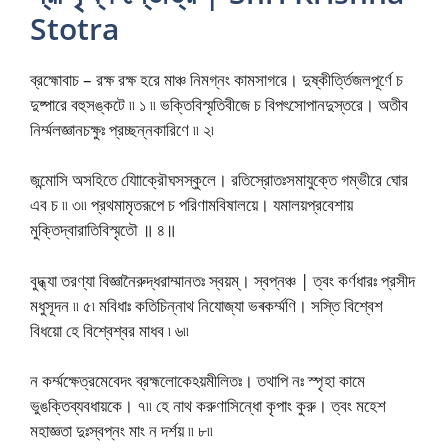
Stotra
ব্রহ্মোবাচ – রক্ষ রক্ষ হরে মাঞ্চ নিমগ্নং কামসাগরে। দুষ্কীর্ত্তিজলপূর্ণে চ
দুষ্পারে বহুসঙ্কটে ৷৷ ১ ৷৷ ভক্তিবিস্মৃতিবীজে চ বিপৎসোপানদুস্তরে। অতীব
নিৰ্ম্মলজ্ঞানচক্ষুঃ প্রচ্ছন্নকারিণে ৷৷ ২৷
জন্মোসি অসহিতে যোািক্রৌঘসস্কুলে। রতিস্রোতঃসমাযুক্তে গম্ভীরে ঘোর
এব চ ৷৷ ৩৷৷ প্রথমামৃতরূপে চ পরিণামবিষালয়ে। যমালয়প্রবেশায়
মুক্তিদ্বারাতিবিস্মৃতৌ ॥ ৪॥
বুদ্ধ্যা তরণ্যা বিজ্ঞানৈরুদ্ধরাম্মানতঃ স্বয়ম্। স্বপ্নঞ্চ | ত্বং কর্ণধারঃ প্রসীদ
মধুসূদন ৷৷ ৫৷ মবিধাঃ কতিচিন্নাথ নিযোজ্যা ভৰকৰ্ম্মণি। সস্তি বিশ্বেশ
বিধয়ো হে বিশ্বেশ্বর মাধব ৷ ৬৷৷
ন কৰ্ম্মক্ষেত্রমেবেদং ব্রহ্মলোকেঽয়মীলিতঃ। তথাপি নঃ স্পৃহা কামে
ভুঙক্তিব্যবধায়কে। ৭৷৷ হে নাথ করুণাসিন্ধো কৃপাং কুরু। ত্বং মহেশ
মহাজ্ঞতা দুঃস্বপ্নং মাং ন দৰ্শয় ৷৷ ৮৷৷