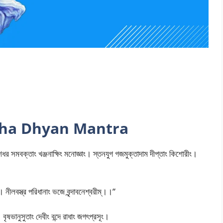
ri Radha Dhyan Mantra
ধর সমবক্তাং খঞ্জনাক্ষিং মনোজ্ঞাং। স্তনযুগ গজমুক্তাদাম দীপ্তাং কিশোরীং।
। নীলবস্ত্র পরিধানাং ভজে বৃন্দাবনেশ্বরীম্।।”
 বৃষভানুসুতাং দেবীং বন্দে রাধাং জগৎপ্রসূং।