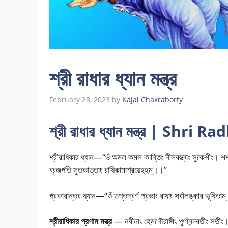
শ্রী রাধার ধ্যান মন্ত্র
February 28, 2023
by
Kajal Chakraborty
শ্রী রাধার ধ্যান মন্ত্র | Sh
শ্রীরাধিকার ধ্যান—“ওঁ অমল কমল কান্তিং নীলবস্ত্ৰাং সুকেশীং। শশ
ব্রজপতি সুতকাত্তাং রাধিকামাশ্রয়েহহম্।।”
প্রকারান্তর ধ্যান—“ওঁ তপ্তস্বর্ণ প্রভাং রাধাং সর্বালঙ্কার ভূষিতাম্
শ্রীরাধিকার প্রণাম মন্ত্র
— নবীনাং হেমগৌরাঙ্গীং পূর্ণানন্দবতীং সতীং।