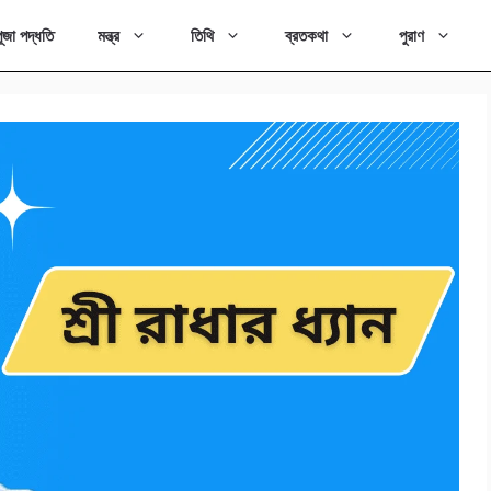
ূজা পদ্ধতি
মন্ত্র
তিথি
ব্রতকথা
পুরাণ