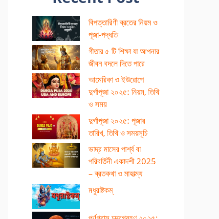
বিপত্তারিণী ব্রতের নিয়ম ও
পূজা-পদ্ধতি
গীতার ৫ টি শিক্ষা যা আপনার
জীবন বদলে দিতে পারে
আমেরিকা ও ইউরোপে
দুর্গাপূজা ২০২৫: নিয়ম, তিথি
ও সময়
দুর্গাপূজা ২০২৫: পূজার
তারিখ, তিথি ও সময়সূচি
ভাদ্র মাসের পার্শ্ব বা
পরিবর্তিনী একাদশী 2025
– ব্রতকথা ও মাহাত্ম্য
মধুরাষ্টকম্
পূর্ণগ্রাস চন্দ্রগ্রহণ ২০২৫: