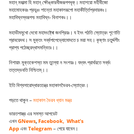
মহান্ মহাত্মা হি মহান্ ক্ষৌঙ্কারবীজরূপপধৃক্। মহাশয়ো মহীবীজো
মহামোহকরঃ প্রভুঃ৷৷ শান্তো মহাকালরূপো মহাকীর্ত্তিপ্রদায়কঃ।
মহাবিঘ্নস্বরূপশ্চ মহাবিঘ্ন- বিনাশকঃ।।
মহাভীমমুখো দেবো মহাদংষ্ট্ৰো জনপ্রিয়ঃ। য ইদং পঠতি স্তোত্রং শৃণোতি
শ্রাবয়েদথ। স মুক্তং সৰ্ব্বপাপেভ্যোমোদতে চ ময়া সহ। কৃষ্ণাং চতুৰ্দ্দশীং
প্রাপ্য পঠেচ্ছ্রদ্ধাসমন্বিতঃ।।
নিশায়াং মুক্তকেশস্ত মম তুল্যো ন সংশয়ঃ। যদ্যৎ প্রার্থয়তে সৰ্ব্বং
তত্তদ্ভবতি নিশ্চিতম্।।
ইতি বিশ্বসারোদ্ধারতন্ত্রে মহাকালভৈরব-স্তোত্রং।
পড়তে থাকুন –
মহাকাল ভৈরব ধ্যান মন্ত্র
ভারতশাস্ত্র এর সমস্ত আপডেট
এখন
GNews
,
Facebook,
What’s
App
এবং
Telegram
– পেয়ে যাবেন।