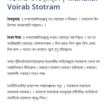
Voirab Stotram
ভৈরব্যুবাচ ।
গুপ্তসারাদিতন্ত্রেষু তব স্তোত্রং ন বিদ্যতে । কথমেতৎ কিং
বিশেষং কথয়স্বেতি তত্ত্বতঃ।।
ভৈরব উবাচ ।
গুপ্তসারাদিতন্ত্রেষু গুপ্তং স্তোত্রং ময়া প্রিয়ে । ভব তং
কথয়িষ্যামি স্তোত্রং মোক্ষফলপ্রদং। বিনা ধ্যানং বিনা পূজাং বিনা হোমং
বিনা জপং। লভতে যেন কল্যাণং তন্মে শৃণু পতিব্রতে৷৷
অস্য শ্রীমহাভৈরবস্তোত্রস্য ভৈরবঋষিঃ পংক্তিচ্ছন্দো মহাকালো দেবতা মম
সৰ্ব্বার্থসাধনে বিনিয়োগঃ। মকারেণ মহাকাল হকারেণ হরিস্তথা। ককারেণ
মহাকালীং লকারেণ লভেৎ সদা৷৷
ভৈভীতিন্নাস্তি রক্লেশাৎ সর্ব্বদেবাত্মকং মনুং । মহাকালো মহাদেবো
মহাকায়ো মহাকরঃ।। মহাবলো মহাঘোরো মহাধূম্রো মহীপতিঃ৷৷ মহৌজসো
মহাভীমো মহাকালঃ প্রভুঃ শিবঃ।