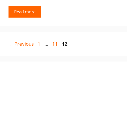
Read more
Page
Page
Page
←
Previous
1
…
11
12