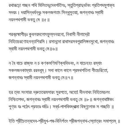
রথারূঢ়ো গচ্ছন পথি মিলিতভূদেবপটলৈঃ, স্তুতিপ্রাদুর্ভাবং প্রতিপদমুপাক্য
সদয়ং। দয়াসিন্ধর্বন্ধুঃ সকলজগতাং সিন্ধুসুতয়া, জগন্নাথঃ স্বামী
নয়নপথগামী ভবতু মে ॥৫॥
পরব্রহ্মাপীড়ঃ কুবলয়দলোৎফুল্লনয়নো, নিবাসী নীলাদ্রৌ
নিহিতচরণোহনন্তশিরসি। রসানন্দো রাধাসরসবপুরালিঙ্গনসুখো, জগন্নাথঃ
স্বামী নয়নপথগামী ভবতু মে॥৬॥
ন বৈ যাচে রাজ্যং ন চ কণকমণিমণিক্যবিভবং, ন যাচেহহং রম্যাং
সকলজনকাম্যাং ররবধূম্। সদা কালে কালে প্রমথপতিনা গীতচরিতো,
জগন্নাথঃ স্বামী নয়নপথগামী ভবতু মে॥৭॥
হর ত্বং সংসারং দ্রুততরমসারং সুরপতে, অহো! দীননাথং নিহিতমচলং
নিশ্চিতপদং, জগন্নাথঃ স্বামী নয়নপথগামী ভবতু মে ॥৮॥ জগন্নাথাষ্টকং
পুণ্যং যঃ পঠেৎ প্রযতঃ শুচিঃ। সর্ব্ব-পাপবিশুদ্ধাত্মা বিষ্ণুলোক স গচ্ছতি ॥
ইতি শ্রীচৈতন্যদেব-শ্রীমুখ-পদ্ম-বিনির্গতং শ্রীজগন্নাথ-স্তোত্রং সমাপ্তম্ ॥