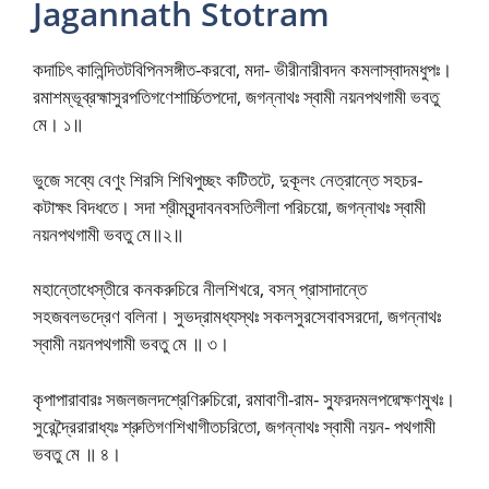
Jagannath Stotram
কদাচিৎ কালিন্দিতটবিপিনসঙ্গীত-করবো, মদা- ভীরীনারীবদন কমলাস্বাদমধুপঃ।
রমাশম্ভূব্রহ্মাসুরপতিগণেশার্চ্চিতপদো, জগন্নাথঃ স্বামী নয়নপথগামী ভবতু
মে। ১॥
ভুজে সব্যে বেণুং শিরসি শিখিপুচ্ছং কটিতটে, দুকূলং নেত্রান্তে সহচর-
কটাক্ষং বিদধতে। সদা শ্রীমবৃন্দাবনবসতিলীলা পরিচয়ো, জগন্নাথঃ স্বামী
নয়নপথগামী ভবতু মে॥২॥
মহান্তোধেস্তীরে কনকরুচিরে নীলশিখরে, বসন্ প্রাসাদান্তে
সহজবলভদ্রেণ বলিনা। সুভদ্রামধ্যস্থঃ সকলসুরসেবাবসরদো, জগন্নাথঃ
স্বামী নয়নপথগামী ভবতু মে ॥ ৩।
কৃপাপারাবারঃ সজলজলদশ্রেণিরুচিরো, রমাবাণী-রাম- স্ফুরদমলপদ্মেক্ষণমুখঃ।
সুরেন্দ্রৈরারাধ্যঃ শ্রুতিগণশিখাগীতচরিতো, জগন্নাথঃ স্বামী নয়ন- পথগামী
ভবতু মে ॥ ৪।