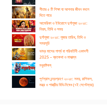
গীতার ৫ টি শিক্ষা যা আপনার জীবন বদলে
দিতে পারে
আমেরিকা ও ইউরোপে দুর্গাপূজা ২০২৫:
নিয়ম, তিথি ও সময়
দুর্গাপূজা ২০২৫: পূজার তারিখ, তিথি ও
সময়সূচি
ভাদ্র মাসের পার্শ্ব বা পরিবর্তিনী একাদশী
2025 – ব্রতকথা ও মাহাত্ম্য
মধুরাষ্টকম্
পূর্ণগ্রাস চন্দ্রগ্রহণ ২০২৫: সময়, রাশিফল,
মন্ত্র ও শাস্ত্রীয় বিধি-নিষেধ (৭ই সেপ্টেম্বর)