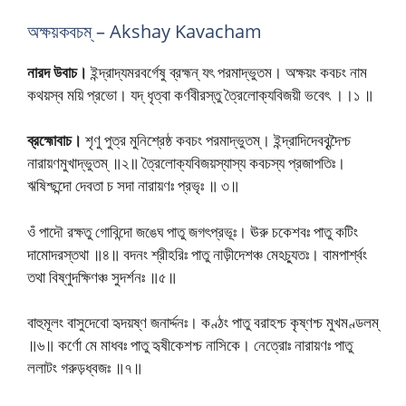
অক্ষয়কবচম্ – Akshay Kavacham
নারদ উবাচ।
ইন্দ্রাদ্যমরবর্গেষু ব্রহ্মন্ যৎ পরমাদ্ভুতম। অক্ষয়ং কবচং নাম
কথয়স্ব ময়ি প্রভো। যদ্ ধৃত্বা কর্ণবীরস্তু ত্রৈলোক্যবিজয়ী ভবেৎ ।।১ ॥
ব্রহ্মোবাচ।
শৃণু পুত্র মুনিশ্রেষ্ঠ কবচং পরমাদ্ভুতম্। ইন্দ্রাদিদেববৃন্দৈশ্চ
নারায়ণমুখাদ্ভুতম্ ॥২॥ ত্রৈলোক্যবিজয়স্যাস্য কবচস্য প্রজাপতিঃ।
ঋষিশ্ছন্দো দেবতা চ সদা নারায়ণঃ প্রভৃঃ ॥ ৩॥
ওঁ পাদৌ রক্ষতু গোবিন্দো জঙেঘ পাতু জগৎপ্রভূঃ। ঊরু চকেশবঃ পাতু কটিং
দামোদরস্তথা ॥৪॥ বদনং শ্রীহরিঃ পাতু নাড়ীদেশঞ্চ মেঽচ্যুতঃ। বামপার্শ্বং
তথা বিষ্ণুদক্ষিণঞ্চ সুদর্শনঃ ॥৫॥
বাহুমূলং বাসুদেবো হৃদয়ষ্ণ জনাৰ্দ্দনঃ। কণ্ঠং পাতু বরাহশ্চ কৃষ্ণশ্চ মুখমণ্ডলম্
॥৬॥ কর্ণো মে মাধবঃ পাতু হৃষীকেশশ্চ নাসিকে। নেত্রোঃ নারায়ণঃ পাতু
ললাটং গরুড়ধ্বজঃ ॥৭॥