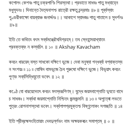
কপোলং কেশবঃ পাতু চক্রপাণিঃ শিরস্তথা। প্রভাতে মাধবঃ পাতু মধ্যাহ্নে
মধুসূদনঃ। দিনান্তে দৈত্যনাশশ্চ রাত্রৌ রক্ষতু চন্দ্রমাঃ ॥৮॥ পূর্ব্বস্যাং
পুণ্ডরীকাক্ষো বায়ব্যাঞ্চ জনাৰ্দ্দনঃ।। আকাশে স্যাদজঃ পাতু পাতালে চ সুদর্শনঃ
॥৯॥
ইতি তে কথিতং বৎস সর্ব্বমন্ত্রৌঘবিগ্রহম্। তব স্নেহান্ময়াখ্যাতং
প্রবক্তব্যং ন কস্যচিৎ ॥ ১০ ॥ Akshay Kavacham
কবচং ধারয়েদ্ যস্ত সাধকো দক্ষিণে ভুজে। দেবা মনুষ্যা গন্ধৰ্ব্বা বশ্যাক্তস্য
ন সংশয়ঃ ৷৷ ১১ ৷৷ যোষিদ বামভূজে চৈব পুরুষো দক্ষিণে ভুজে। বিভৃয়াৎ কবচং
পুণ্যং সর্ব্বসিদ্ধিযুতো ভবেৎ ॥ ১২ ॥
কণ্ঠে যো ধারয়েদেতৎ কবচং মৎস্বরূপিণম্। যুদ্ধে জয়মবাপ্নোতি দ্যুতে বাদে
চ সাধকঃ। সর্ব্বথা জয়মাপ্নোতি নিশ্চিতং জন্মজন্মনি ॥ ১৩ ৷৷ অপুত্ৰো লভতে
পুত্রং রোগনাশস্তথা ভবেৎ। সৰ্ব্বপাপপ্রমুক্তশ্চ বিষ্ণুলোকং সগচ্ছতি ॥ ১৪
ইতি শ্রীব্রহ্মসংহিতায়াং দেবদুৰ্ল্লভং নাম অক্ষয়কৰচং সমাপ্তম্ ॥ ০ ॥