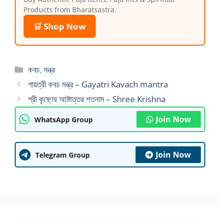
Products from Bharatsastra.
🛒 Shop Now
Categories
কবচ
,
মন্ত্র
গায়ত্রী কবচ মন্ত্র – Gayatri Kavach mantra
শ্রী কৃষ্ণের অষ্টোত্তর শতনাম – Shree Krishna
Join Now
WhatsApp Group
Join Now
Telegram Group