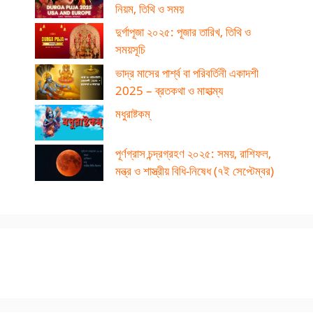
নিয়ম, তিথি ও সময়
দুর্গাপূজা ২০২৫: পূজার তারিখ, তিথি ও
সময়সূচি
ভাদ্র মাসের পার্শ্ব বা পরিবর্তিনী একাদশী
2025 – ব্রতকথা ও মাহাত্ম্য
মধুরাষ্টকম্
পূর্ণগ্রাস চন্দ্রগ্রহণ ২০২৫: সময়, রাশিফল,
মন্ত্র ও শাস্ত্রীয় বিধি-নিষেধ (৭ই সেপ্টেম্বর)
Veer Bal Diwas:
হিন্দু ধর্মে পঞ্চ দেবতা কারা