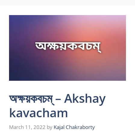
Skip
to
content
অক্ষয়কবচম্ – Akshay
kavacham
March 11, 2022
by
Kajal Chakraborty