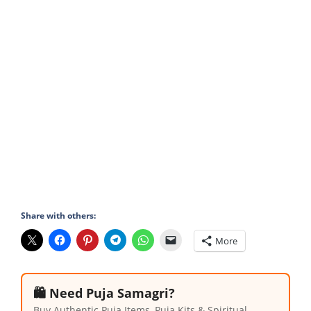
Share with others:
More
🛍️ Need Puja Samagri?
Buy Authentic Puja Items, Puja Kits & Spiritual