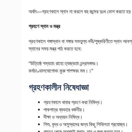
অর্থাৎ—গ্রহণকালে স্নান না করলে বহু জন্মের দুঃখ ভোগ করতে হয়
গ্রহণে স্নান ও মন্ত্র
গ্রহণকালে গঙ্গাস্নান বা গঙ্গার সমতুল্য নদী/পুষ্করিণীতে স্নান আব
স্নানের সময় মন্ত্র পাঠ করতে হবে:
“উত্তিষ্ঠ গম্যতাং রাহো ত্যজ্যতাং চন্দ্রসঙ্গমঃ।
কর্মচাণ্ডালযোগোথং কুরু পাপক্ষয়ং মম।।”
গ্রহণকালীন নিষেধাজ্ঞা
গ্রহণকালে খাবার গ্রহণ করা নিষিদ্ধ।
পাকপাত্র ব্যবহার বর্জনীয়।
দীক্ষা ও অধ্যয়ন নিষিদ্ধ।
শিশু, বৃদ্ধ ও অসুস্থদের জন্য কিছু শিথিলতা প্রযোজ্য।
গ্রহণ শেষে অবশ্যই স্নান, দান ও জপ করতে হবে।