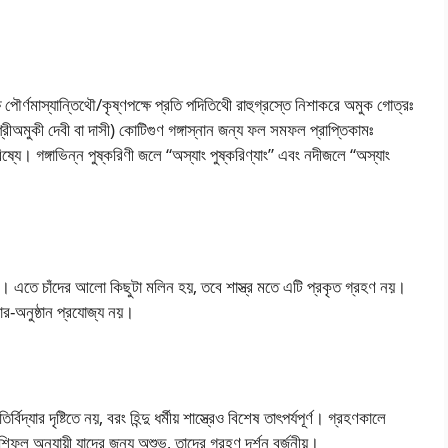
 পৌর্ণমাস্যান্তিথৌ/কৃষ্ণপক্ষে প্রতি পদিতিথেী রাহুগ্রস্তে নিশাকরে অমুক গোত্রঃ
রা শ্রীঅমুকী দেবী বা দাসী) কোটিগুণ গঙ্গাস্নান জন্য ফল সমফল প্রাপ্তিকামঃ
ং করিষ্যে। গঙ্গাভিন্ন পুষ্করিণী জলে “অস্যাং পুষ্করিণ্যাং” এবং নদীজলে “অস্যাং
লে। এতে চাঁদের আলো কিছুটা মলিন হয়, তবে শাস্ত্র মতে এটি প্রকৃত গ্রহণ নয়।
চার-অনুষ্ঠান প্রযোজ্য নয়।
তির্বিদ্যার দৃষ্টিতে নয়, বরং হিন্দু ধর্মীয় শাস্ত্রেও বিশেষ তাৎপর্যপূর্ণ। গ্রহণকালে
াশিফল অনুযায়ী যাদের জন্য অশুভ, তাদের গ্রহণ দর্শন বর্জনীয়।