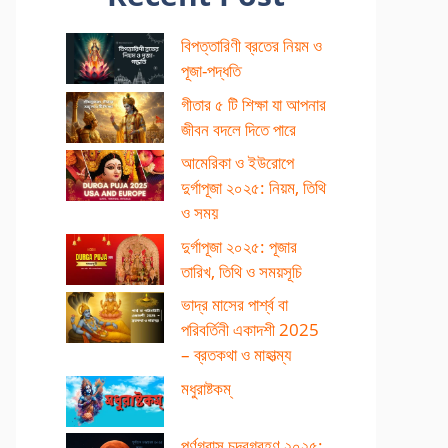
বিপত্তারিণী ব্রতের নিয়ম ও
পূজা-পদ্ধতি
গীতার ৫ টি শিক্ষা যা আপনার
জীবন বদলে দিতে পারে
আমেরিকা ও ইউরোপে
দুর্গাপূজা ২০২৫: নিয়ম, তিথি
ও সময়
দুর্গাপূজা ২০২৫: পূজার
তারিখ, তিথি ও সময়সূচি
ভাদ্র মাসের পার্শ্ব বা
পরিবর্তিনী একাদশী 2025
– ব্রতকথা ও মাহাত্ম্য
মধুরাষ্টকম্
পূর্ণগ্রাস চন্দ্রগ্রহণ ২০২৫: